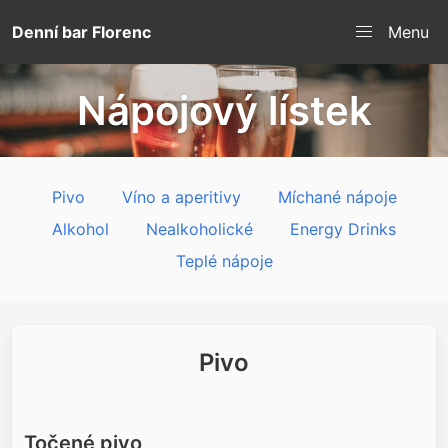
Denní bar Florenc
Menu
Nápojový lístek
Pivo
Víno a aperitivy
Míchané nápoje
Alkohol
Nealkoholické
Energy Drinks
Teplé nápoje
Pivo
Točené pivo