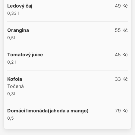
Ledový čaj
49 Kč
0,33 l
Orangina
55 Kč
0,5l
Tomatový juice
45 Kč
0,2 l
Kofola
33 Kč
Točená
0,3l
Domácí limonáda(jahoda a mango)
79 Kč
0,5