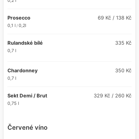
0,2 l
Prosecco
69 Kč / 138 Kč
0,1 l
0,2l
/
Rulandské bílé
335 Kč
0,7 l
Chardonney
350 Kč
0,7 l
Sekt Demi / Brut
329 Kč / 260 Kč
0,75 l
Červené víno