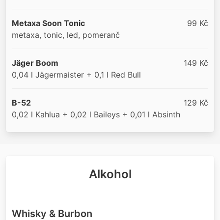
Metaxa Soon Tonic
99 Kč
metaxa, tonic, led, pomeranč
Jäger Boom
149 Kč
0,04 l Jägermaister + 0,1 l Red Bull
B-52
129 Kč
0,02 l Kahlua + 0,02 l Baileys + 0,01 l Absinth
Alkohol
Whisky & Burbon