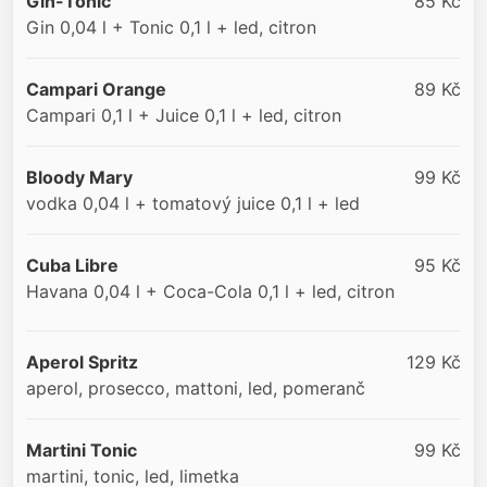
Gin-Tonic
85 Kč
Gin 0,04 l + Tonic 0,1 l + led, citron
Campari Orange
89 Kč
Campari 0,1 l + Juice 0,1 l + led, citron
Bloody Mary
99 Kč
vodka 0,04 l + tomatový juice 0,1 l + led
Cuba Libre
95 Kč
Havana 0,04 l + Coca-Cola 0,1 l + led, citron
Aperol Spritz
129 Kč
aperol, prosecco, mattoni, led, pomeranč
Martini Tonic
99 Kč
martini, tonic, led, limetka