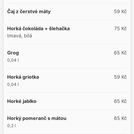
Čaj z čerstvé máty
59 Kč
Horká čokoláda + šlehačka
75 Kč
tmavá, bílá
Grog
65 Kč
0,04 l
Horká griotka
59 Kč
0,04 l
Horké jablko
65 Kč
Horký pomeranč s mátou
65 Kč
0,2 l